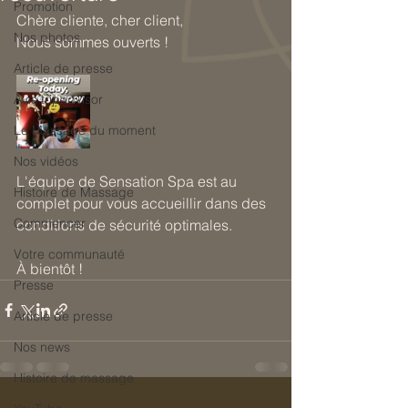
Promotion
Chère cliente, cher client, 
Nos photos
Nous sommes ouverts ! 
Article de presse
Avis tripadvisor
Le Massage du moment
Nos vidéos
L'équipe de Sensation Spa est au 
Histoire de Massage
complet pour vous accueillir dans des 
Commencer
conditions de sécurité optimales. 
Votre communauté
À bientôt ! 
Presse
Article de presse
Nos news
Histoire de massage