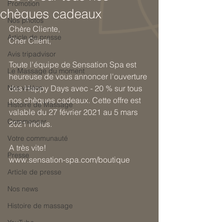
Promotion
chèques cadeaux
Nos photos
Chère Cliente,
Article de presse
Cher Client,
Avis tripadvisor
Toute l'équipe de Sensation Spa est 
Le Massage du moment
heureuse de vous annoncer l'ouverture 
Nos vidéos
des Happy Days avec - 20 % sur tous 
nos chèques cadeaux. Cette offre est 
Histoire de Massage
valable du 27 février 2021 au 5 mars 
Commencer
2021 inclus.
Votre communauté
A très vite!
Presse
www.sensation-spa.com/boutique
Article de presse
Nos news
Histoire de massage