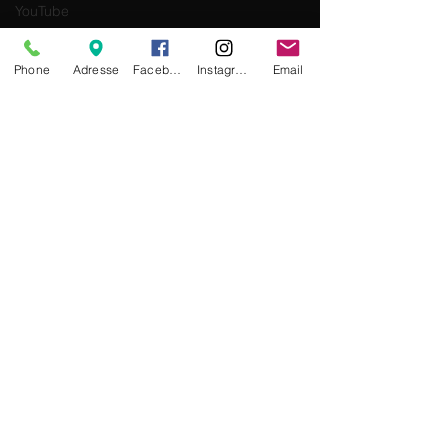
YouTube
Frederic
8, Villa de Saxe Paris 7ème
BONFILS
TEL:
01 47 34 26 19
Phone
Adresse
Facebook
Instagram
Email
WhatsApp
07 49 67 01 32
Coup de cœur
rcs :
79244444000012
Sensation spa
Conditions Générales de vente
Horaires:
du lundi au
samedi de 10h à
21h