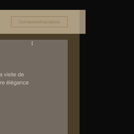
Connexion/Inscription
 visite de 
re élégance  