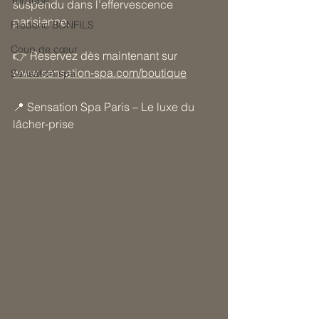
YouTube
suspendu dans l’effervescence 
parisienne.
Frederic BONFILS
Coup de cœur
👉 Réservez dès maintenant sur 
www.sensation-spa.com/boutique
Sensation spa
📍 Sensation Spa Paris – Le luxe du 
lâcher-prise