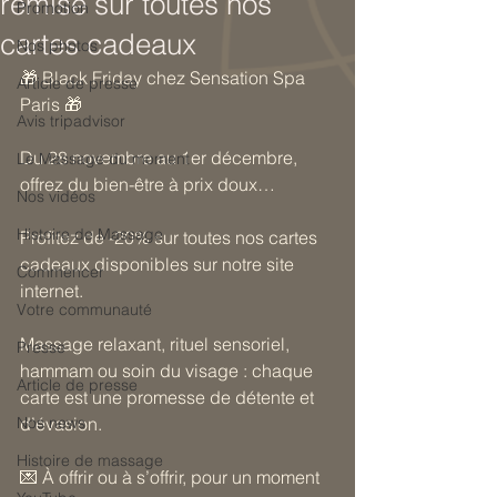
remise sur toutes nos
Promotion
cartes cadeaux
Nos photos
🎁 Black Friday chez Sensation Spa 
Article de presse
Paris 🎁 
Avis tripadvisor
Du 28 novembre au 1er décembre, 
Le Massage du moment
offrez du bien-être à prix doux… 
Nos vidéos
Histoire de Massage
Profitez de -20% sur toutes nos cartes 
cadeaux disponibles sur notre site 
Commencer
internet.
Votre communauté
Massage relaxant, rituel sensoriel, 
Presse
hammam ou soin du visage : chaque 
Article de presse
carte est une promesse de détente et 
Nos news
d’évasion.
Histoire de massage
💌 À offrir ou à s’offrir, pour un moment 