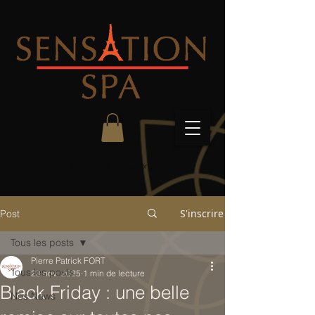
Paramètres notifications
S'inscrire
Post
Tous les posts
Pierre Patrick FORT
Tous les posts
28 nov. 2025
1 min de lecture
Black Friday : une belle
Nos News