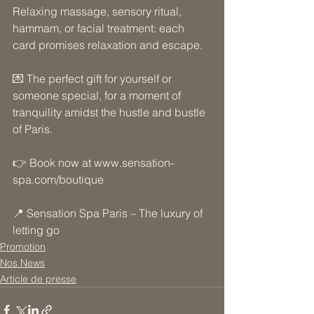
Relaxing massage, sensory ritual, 
hammam, or facial treatment: each 
card promises relaxation and escape. 
💌 The perfect gift for yourself or 
someone special, for a moment of 
tranquility amidst the hustle and bustle 
of Paris. 
👉 Book now at 
www.sensation-
spa.com/boutique
📍 Sensation Spa Paris – The luxury of 
letting go
Promotion
Nos News
Article de presse