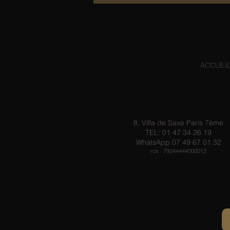
remise sur toutes nos cartes
cadeaux
ACCUEI
8, Villa de Saxe Paris 7ème
TEL: 01 47 34 26 19
WhatsApp 07 49 67 01 32
rcs : 79244444000012