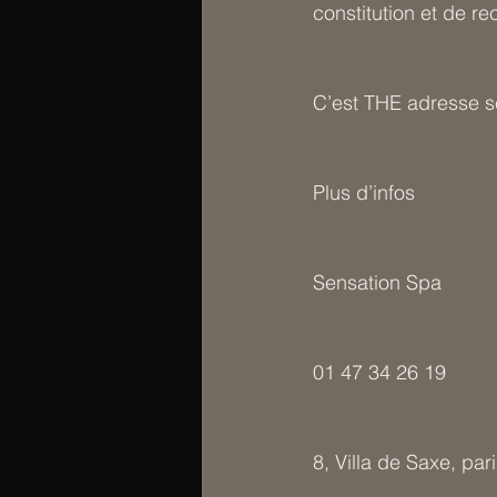
constitution et de re
C’est THE adresse s
Plus d’infos
Sensation Spa
01 47 34 26 19
8, Villa de Saxe, par