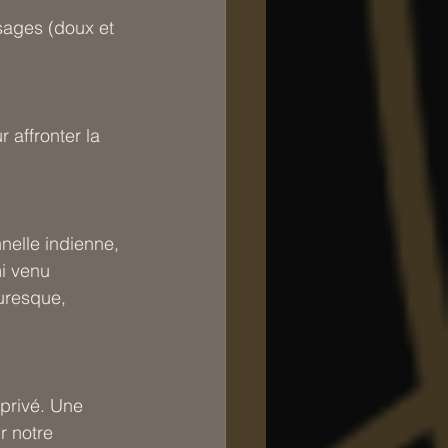
sages (doux et 
affronter la 
nelle indienne, 
i venu 
uresque, 
privé. Une 
r notre 