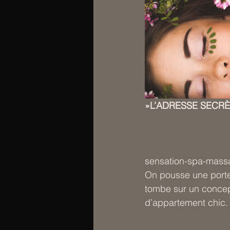
»L’ADRESSE SECRÈ
sensation-spa-mass
On pousse une porte 
tombe sur un concept 
d’appartement chic.