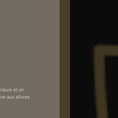
rdure et on 
ve aux allures 