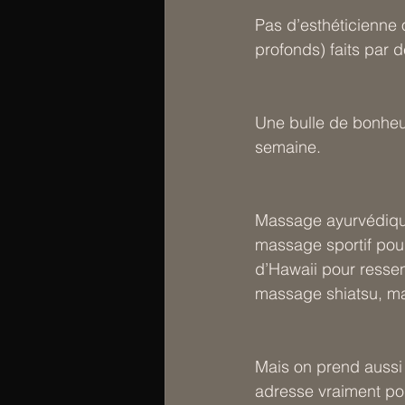
Pas d’esthéticienne 
profonds) faits par d
Une bulle de bonheur
semaine.
Massage ayurvédique 
massage sportif pou
d’Hawaii pour ressen
massage shiatsu, ma
Mais on prend aussi
adresse vraiment poi