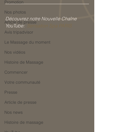
Promotion
Nos photos
Découvrez notre Nouvelle Chaîne 
Article de presse
YouTube:  
Sensation Spa PARIS
Avis tripadvisor
Le Massage du moment
Nos vidéos
Histoire de Massage
Commencer
Votre communauté
Presse
Article de presse
Nos news
Histoire de massage